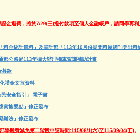
費保證金退費，將於7/29(三)撥付款項至個人金融帳戶，請同學再
「租金統計資料」及審計部「113年10月份民間租屋網刊登出租
通部公路局113年擴大辦理機車駕訓補助計畫
學金募款
歲文化禮金文宣資料
全民安全指引」 電子書
獎實施要點」修正發布
勵辦法」
修正發布
學雜費減免第二階段申請時間:115/08/1(六)至115
/09/04(五)
。