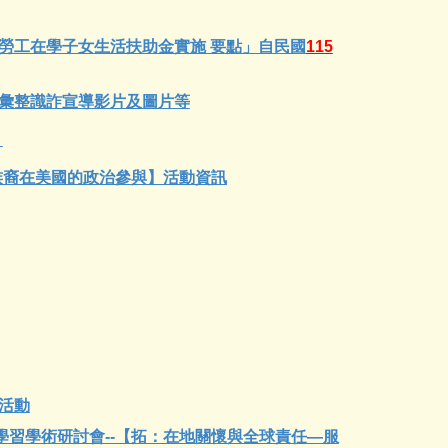
勞工在學子女生活扶助金實施 要點」自民國
115
彙整識詐宣導影片及圖片等
」
少數族裔在美國的政治參與】活動資訊
活動
學習學術研討會--【拓：在地關懷與全球責任—服