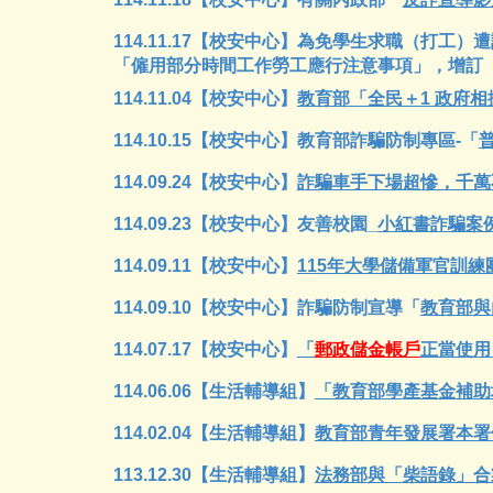
114.11.17【校安中心】為免學生求職（打
「僱用部分時間工作勞工應行注意事項」
，
增訂
114.11.04【校安中心】
教育部
「全民＋1 政府
114.10.15【校安中心】教育部詐騙防制專區-「
114.09.24【校安中心】
詐騙車手下場超慘，千萬
114.09.23
【校安中心】
友善校園_
小紅書詐騙案
114.09.11【校安中心】
115年大學儲備軍官訓練
114.09.10
【校安中心】詐騙防制宣導「
教育部與
114.07.17【校安中心】
「
郵政儲金帳戶
正當使用
114.06.06
【生活輔導組】
「教育部學產基金補助
114.0
2
.
04
【生活輔導組】
教育部青年發展署本署
113.12.30【生活輔導組】
法務部與「柴語錄」合