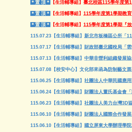
＊置 頂＊
【生活輔導組】
臺
北校區115學年度第1學
＊置 頂＊
【生活輔導組】
115學年度第1學期教育部學
＊置 頂＊
【生活輔導組】
115學年度第1學期
『放
115.07.
23
【
生活輔導組
】
新北市板橋區公所「1
115.07.1
7
【
生活輔導組
】
財政部臺北國稅局「雲
115.07.
13
【
生活輔導組
】
中華非營利組織發展協
115.0
7
.0
8
【校安中心】
文化部來函為
防制藝文票
115.06.2
5
【
生活輔導組
】
社團法人中華民國應用
115.06.2
4
【
生活輔導組
】
財團法人董氏基金會「
115.06.
23
【
生活輔導組
】
社團法人美力台灣3D
115.06.10
【
生活輔導組
】
財團法人國際合作發展
115.06.
10
【
生活輔導組
】
國立屏東大學辦理學院為