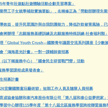
15年青年壯遊點壯遊體驗活動企劃見習專案」
業勞工子女就學補助實施要點」，名稱修正為「勞動部辦理失業
導效益，提升民眾識詐與自我防護能力，降低詐欺被害風險，已
會將辦理「志願服務基礎訓練及志願服務特殊訓練-社會福利類
「Global Youth Crush—國際青年議題交流系列講座【
會「鴻海星光計畫」一對一課輔師資招募
（以下稱服務中心）「國會民主研習戰鬥營」活動
期服務學習課程成果發表會」
生招募計畫
026宜蘭國際童玩藝術節」短期工作人員及隨隊人員招募
育成協會協辦和泰汽車股份有限公司「第八届和泰公益夢想家」
學習中心辦理115學年度「第十八屆北區服務學習跨校聯盟服務