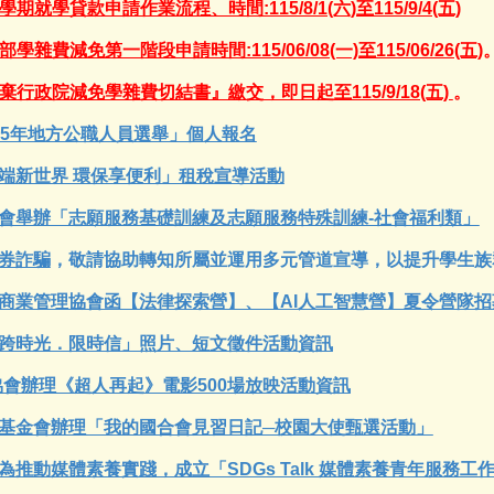
期就學貸款申請作業流程、時間:115/8/1(六)至115/9/4(五)
雜費減免第一階段申請時間:115/06/08(一)至115/06/26(五)
棄行政院減免學雜費切結書』繳交，即日起至115/9/18(五)
。
15年地方公職人員選舉」個人報名
端新世界 環保享便利」租稅宣導活動
會舉辦「志願服務基礎訓練及志願服務特殊訓練-社會福利類」
券詐騙
，敬請協助轉知所屬並運用多元管道宣導，以提升學生族
商業管理協會函【法律探索營】、【AI人工智慧營】夏令營隊
跨時光．限時信」照片、短文徵件活動資訊
協會辦理《超人再起》電影500場放映活動資訊
基金會辦理「我的國合會見習日記─校園大使甄選活動」
推動媒體素養實踐，成立「SDGs Talk 媒體素養青年服務