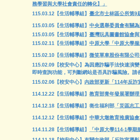
務學習與大學社會責任的轉化】」
115.03.1
2
【生活輔導組】
臺北市士林區公所第9
115.03.05
【生活輔導組】
中央選舉委員會有關為
115.03.0
5
【生活輔導組】
臺灣玩具圖書館協會與T
115.02.1
1
【生活輔導組】
中原大學「中原大學服務
115.0
2
.
10
【生活輔導組】
微笑單車股份有限公司推
115.02.09【校安中心】為因應詐騙手法快速演
即時查詢功能，可判斷網站是否具詐騙風險。請
115.02.06【校安中心】
內政部更新「114年反
114.12.2
2
【生活輔導組】
教育部青年發展署辦理
114.12.1
8
【生活輔導組】
衛生福利部
「災區志工
114.1
2
.
12
【生活輔導組】
中華大墩教育推廣協會
114.11.
28
【生活輔導組】
「中原大學114-1學
114.11.18【校安中心】有關內政部「
反詐宣導影