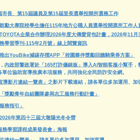
屆市長、第15屆議員及第15屆里長選舉投開所選務工作
鼓勵大專院校學生擔任115年地方公職人員選舉投開票所工作人
OYOTA企業合作辦理2026年度大傳愛背包計畫，
2026年
11
月
學習季刊-115年2月號」線上閱覽資訊
出YouBike減碳存摺APP「校園夥伴獎勵回饋騎乘券方案」
變，
內政部警政署於「165打詐儀錶板」導入AI智能客服小幫手
，
各單位協助宣導推廣本項服務，共同強化全民防詐安全網。
詐宣導影片連結一覽表」
之影片下載連結，請各單位多加運用、加
「獎勵青年自組團隊參與志工服務行動計畫」
服務指引」
2026年第四十三屆大墩陽光冬令營
期服務學習課程成果發表會」海報
片連結一覽表
」，請各單位多加運用、加強宣導。