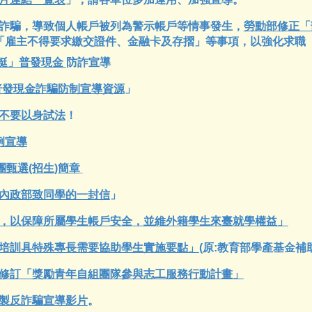
工）遭詐騙，導致個人帳戶被列為警示帳戶等情事發生，
勞動部修正「
「雇主不得要求繳交證件、金融卡及存摺」等事項，以強化求職
相挺」普發現金
防詐宣導
普發現金詐騙防制宣導資源
」
不要以身試法
！
例宣導
團甄選(招生)簡章
內政部致同學的一封信
」
，以保障所屬學生帳戶安全，並維外籍學生來臺就學權益」
培訓具特殊專長需要協助學生實施要點」
(原:
教育部學產基金補
修訂「獎勵青年自組團隊參與志工服務行動計畫」
製反詐騙宣導影片
。