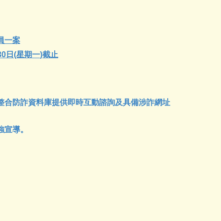
員一案
30
日(星期
一
)截止
整合防詐資料庫提供即時互動諮詢及具備涉詐網址
強宣導。