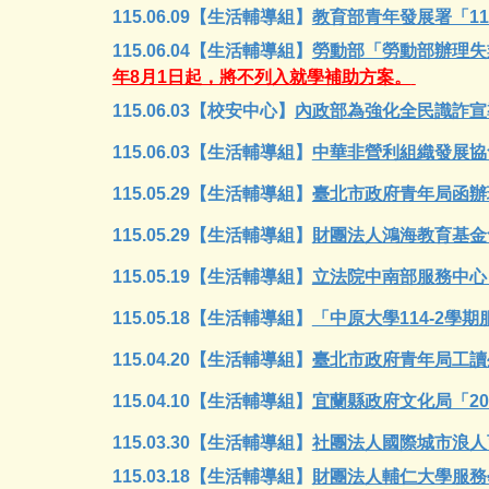
115.06.09
【
生活輔導組
】
教育部青年發展署「1
115.06.04【生活輔導組】
勞動部「勞動部辦理失
年8月1日起，將不列入就學補助方案。
115.06.03【校安中心】
內政部為強化全民識詐宣
115.0
6
.
03
【
生活輔導組
】
中華非營利組織發展協
115.05.29
【
生活輔導組
】
臺北市政府青年局函辦理
115.05.2
9
【
生活輔導組
】
財團法人鴻海教育基金
115.05.1
9
【
生活輔導組
】
立法院中南部服務中心
115.05.
18
【
生活輔導組
】
「中原大學114-2學
115.04.
20
【生活輔導組】
臺北市政府青年局工讀
115.0
4
.
10
【
生活輔導組
】
宜蘭縣政府文化局「2
115.03.30
【
生活輔導組
】
社團法人國際城市浪人
115.03.1
8
【生活輔導組】
財團法人輔仁大學服務