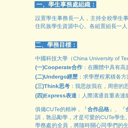
一、學生事務處組織：
設置學生事務長一人，主持全校學生
住民族學生資源中心。各組置組長一人
二、學務目標：
中國科技大學（China University 
(一)Cooperate合作
：在團體中具有高
(二)Undergo經歷
：求學歷程累積各方
(三)Think思考
：我思故我在，周密的
(四)Express表達
：人際溝通首重表達
俱備CUT
e
的精神，『
合作品格
』、『
訓，敦品勵學，才是可愛的CUT
e
學生
學務處的全員，將隨時關心同學們的