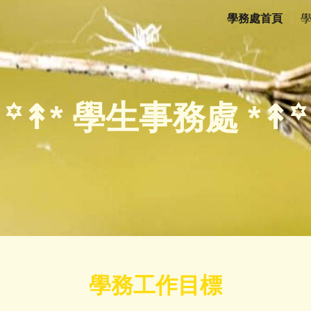
學務處首頁
ip to main content
Skip to navigat
꙳
↟
*
學生事務處
*↟꙳
學務工作目標