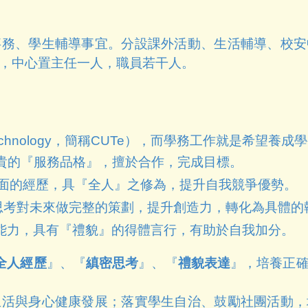
事務、學生輔導事宜。分設課外活動、生活輔導、校安
，中心置主任一人，職員若干人。
of Technology，簡稱CUTe），而學務工作就是希望養成
貴的『服務品格』，擅於合作，完成目標。
面的經歷，具『全人』之修為，提升自我競爭優勢。
思考對未來做完整的策劃，提升創造力，轉化為具體的
能力，具有『禮貌』的得體言行，有助於自我加分。
全人經歷
』、『
縝密思考
』、『
禮貌表達
』，培養正
。
生活與身心健康發展；落實學生自治、鼓勵社團活動，